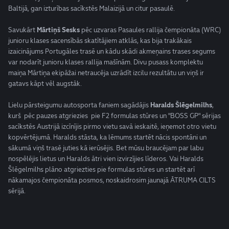
Baltijā, gan izturības sacīkstēs Malaizijā un citur pasaulē.
Savukārt
Mārtiņš Sesks
pēc uzvaras Pasaules rallija čempionāta (WRC)
junioru klases sacensībās skatītājiem atklās, kas bija trakākais
izaicinājums Portugāles trasē un kādu skādi akmeņains trases segums
var nodarīt junioru klases rallija mašīnām. Divu pusass komplektu
maiņa Mārtiņa ekipāžai netraucēja uzrādīt izcilu rezultātu un viņš ir
gatavs kāpt vēl augstāk.
Lielu pārsteigumu autosporta faniem sagādājis
Haralds Šlēgelmilhs
,
kurš pēc pauzes atgriezies pie F2 formulas stūres un "BOSS GP" sērijas
sacīkstēs Austrijā izcīnījis pirmo vietu savā ieskaitē, ieņemot otro vietu
kopvērtējumā. Haralds stāsta, ka lēmums startēt nācis spontāni un
sākumā viņš trasē juties kā ierūsējis. Bet mūsu braucējam par labu
nospēlējis lietus un Haralds ātri vien izvirzījies līderos. Vai Haralds
Šlēgelmilhs plāno atgriezties pie formulas stūres un startēt arī
nākamajos čempionāta posmos, noskaidrosim jaunajā ĀTRUMA CILTS
sērijā.