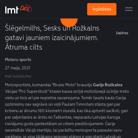
Iegādāties
Šlēgelmilhs, Sesks un Rožkalns
Dalīties
gatavi jauniem izaicinājumiem.
Ātruma cilts
Motoru sports
27. maijs, 2021
PAR RAIDĪJUMU
Motosportists, komandas "Bruno Moto" braucējs
Garijs Rožkalns
Vācijas "Pro Superstock" klases kausa izcīņā motošosejā izcīnījis trešo
vietu un ticis arī pie nopietna savainojuma. Tomēr lauzts kauls Garija
optimismu nav sagrāvis un viņš Paulam Timrotam stāsta gan par
kritienu ar ātrumu 160 kilometri stundā, kas lika apturēt sacīksti, gan
par saķeršanos ar ārstu no Taškentas, neparastu Latvijas karoga
risinājumu goda pjedestālam un citiem piedzīvojumiem. Garijs
sacensībās Vācijā startējis, lai parādītu motosporta pasaulei savu
varēšanu, jo viņa tālākajos sezonas plānos ir gan starti Latvijā un