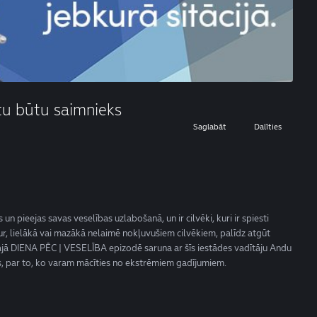
 tu būtu saimnieks
Saglabāt
Dalīties
 un pieejas savas veselības uzlabošanā, un ir cilvēki, kuri ir spiesti
ur, lielākā vai mazākā nelaimē nokļuvušiem cilvēkiem, palīdz atgūt
”. Šajā DIENA PĒC | VESELĪBA epizodē saruna ar šīs iestādes vadītāju Andu
as, par to, ko varam mācīties no ekstrēmiem gadījumiem.