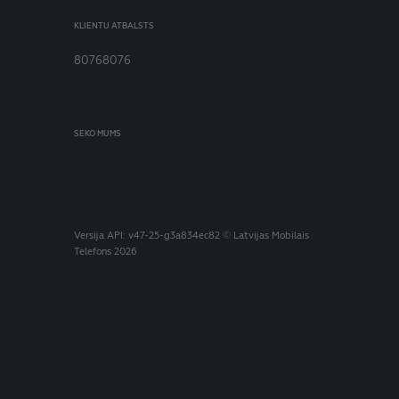
KLIENTU ATBALSTS
80768076
SEKO MUMS
Versija
API: v47-25-g3a834ec82
© Latvijas Mobilais
Telefons 2026