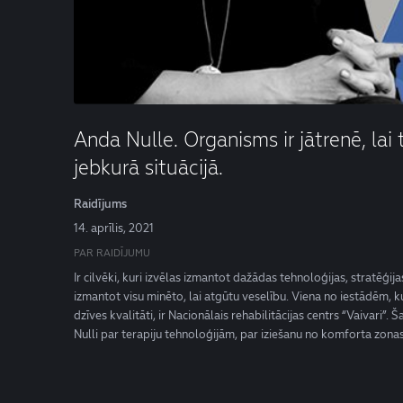
Anda Nulle. Organisms ir jātrenē, lai
jebkurā situācijā.
Raidījums
14. aprīlis, 2021
PAR RAIDĪJUMU
Ir cilvēki, kuri izvēlas izmantot dažādas tehnoloģijas, stratēģijas
izmantot visu minēto, lai atgūtu veselību. Viena no iestādēm, k
dzīves kvalitāti, ir Nacionālais rehabilitācijas centrs “Vaivari
Nulli par terapiju tehnoloģijām, par iziešanu no komforta zon