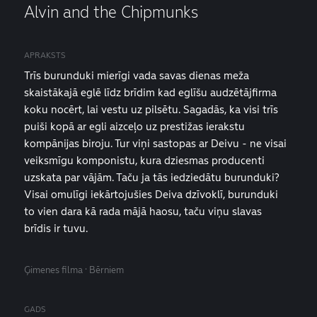
Alvin and the Chipmunks
APRAKSTS
Trīs burunduki mierīgi vada savas dienas meža
skaistākajā eglē līdz brīdim kad eglīšu audzētājfirma
koku nocērt, lai vestu uz pilsētu. Sagadās, ka visi trīs
puiši kopā ar egli aizceļo uz prestižas ierakstu
kompānijas biroju. Tur viņi sastopas ar Deivu - ne visai
veiksmīgu komponistu, kura dziesmas producenti
uzskata par vājām. Taču ja tās iedziedātu burunduki?
Visai omulīgi iekārtojušies Deiva dzīvoklī, burunduki
to vien dara kā rada mājā haosu, taču viņu slavas
brīdis ir tuvu.
Ģimenes filma · Bērniem
GADS