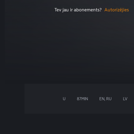
Tev jau ir abonements?
Autorizējies
U
87MIN
EN, RU
LV