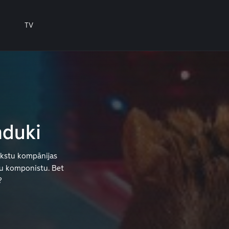
TV
nduki
akstu kompānijas
gu komponistu. Bet
?