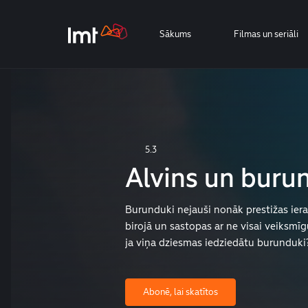
Sākums
Filmas un seriāli
5.3
Alvins un buru
Burunduki nejauši nonāk prestižas ier
birojā un sastopas ar ne visai veiksmī
ja viņa dziesmas iedziedātu burunduki
Abonē, lai skatītos