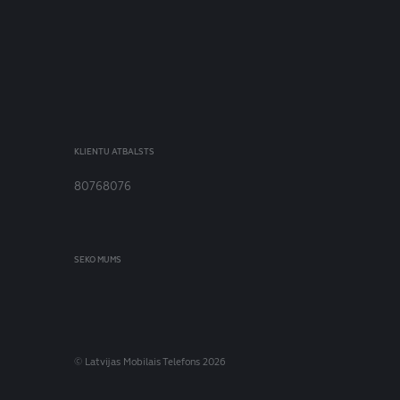
KLIENTU ATBALSTS
80768076
SEKO MUMS
© Latvijas Mobilais Telefons 2026