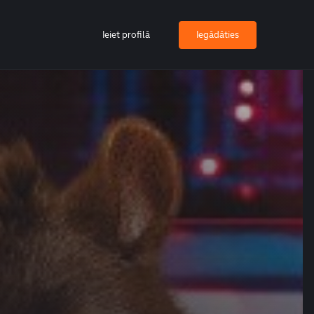
Ieiet profilā
Iegādāties