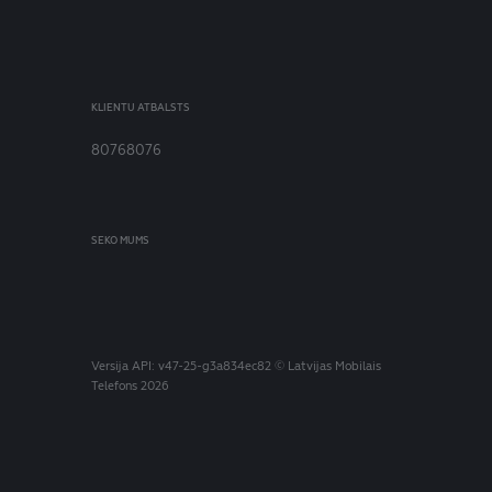
KLIENTU ATBALSTS
80768076
SEKO MUMS
Versija
API: v47-25-g3a834ec82
© Latvijas Mobilais
Telefons 2026