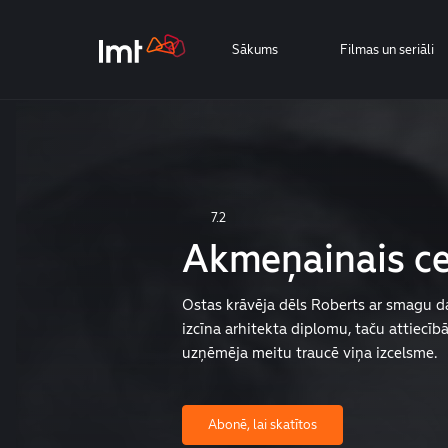
Sākums
Filmas un seriāli
7.2
Akmeņainais ce
Ostas krāvēja dēls Roberts ar smagu d
izcīna arhitekta diplomu, taču attiecī
uzņēmēja meitu traucē viņa izcelsme.
Abonē, lai skatītos