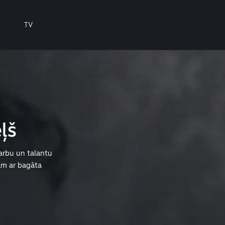
TV
ļš
arbu un talantu
bām ar bagāta