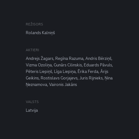
REŽISORS
Rolands Kalniņš
AKTIERI
Andrejs Žagars, Regīna Razuma, Andris Bērziņš,
Vizma Ozoliņa, Gunārs Cilinskis, Eduards Pāvuls,
Pēteris Liepiņš, Līga Liepiņa, Ērika Ferda, Ārijs
Geikins, Rostislavs Gorjajevs, Juris Rijnieks, Ņina
Ņeznamova, Vaironis Jakāns
VALSTS
Latvija