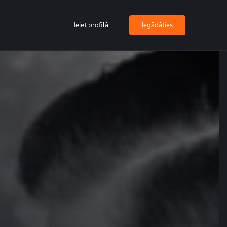
Ieiet profilā
Iegādāties