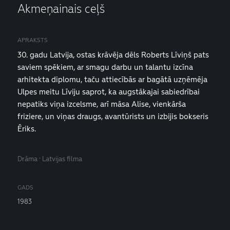
Akmeņainais ceļš
APRAKSTS
30. gadu Latvija, ostas krāvēja dēls Roberts Līviņš pats
saviem spēkiem, ar smagu darbu un talantu izcīna
arhitekta diplomu, taču attiecībās ar bagātā uzņēmēja
Ulpes meitu Līviju saprot, ka augstākajai sabiedrībai
nepatiks viņa izcelsme, arī māsa Alise, vienkārša
friziere, un viņas draugs, avantūrists un izbijis bokseris
Ēriks.
Drāma · Latvijas filma
GADS
1983