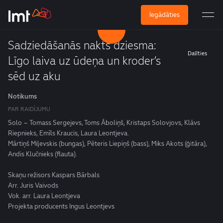
Iegādāties
Sadziedāšanās nakts dziesma:
Dalīties
Līgo laiva uz ūdeņa un kroder’s
sēd uz aku
Notikums
PAR RAIDĪJUMU
Solo – Tomass Sergejevs, Toms Āboliņš, Kristaps Solovjovs, Klāvs
Riepnieks, Emīls Kraucis, Laura Leontjeva.
Mārtiņš Miļevskis (bungas), Pēteris Liepiņš (bass), Miks Akots (ģitāra),
Andis Klučnieks (flauta).
Skaņu režisors Kaspars Bārbals
Arr. Juris Vaivods
Vok. arr. Laura Leontjeva
Projekta producents Ingus Leontjevs