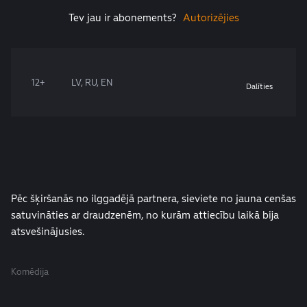
Tev jau ir abonements?
Autorizējies
12+
LV, RU, EN
Dalīties
Pēc šķiršanās no ilggadējā partnera, sieviete no jauna cenšas
satuvināties ar draudzenēm, no kurām attiecību laikā bija
atsvešinājusies.
Komēdija