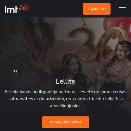
Iegādāties
7.3
Lellīte
Pēc šķiršanās no ilggadējā partnera, sieviete no jauna cenšas
satuvināties ar draudzenēm, no kurām attiecību laikā bija
atsvešinājusies.
Abonē, lai skatītos