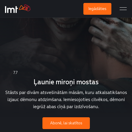
Iegādāties
7.7
Ļaunie miroņi mostas
Stāsts par divām atsvešinātām māsām, kuru atkalsatikšanos
izjauc dēmonu atdzimšana. Iemiesojoties cilvēkos, dēmoni
iegrūž abas cīņā par izdzīvošanu.
Abonē, lai skatītos