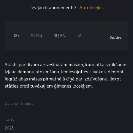
Tev jau ir abonements?
Autorizējies
18+
92MIN
RU, EN
LV
Dalīties
Stāsts par divām atsvešinātām māsām, kuru atkalsatikšanos
izjauc dēmonu atdzimšana. Iemiesojoties cilvēkos, dēmoni
iegrūž abas māsas pirmatnējā cīņā par izdzīvošanu, liekot
stāties pretī tuvākajiem ģimenes locekļiem.
Bailene · Trilleris
GADS
2023