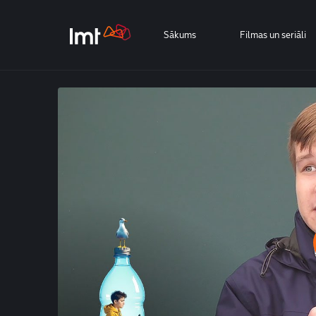
Sākums
Filmas un seriāli