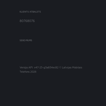
KLIENTU ATBALSTS
80768076
SEKO MUMS
Versija
API: v47-25-g3a834ec82
© Latvijas Mobilais
Telefons 2026