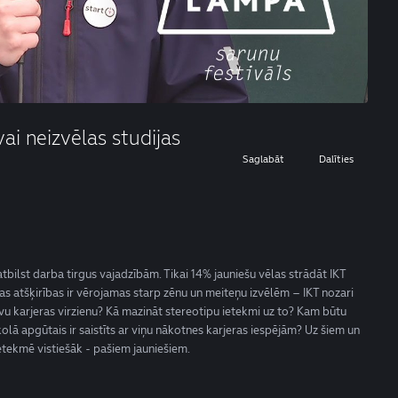
ai neizvēlas studijas
Saglabāt
Dalīties
eatbilst darba tirgus vajadzībām. Tikai 14% jauniešu vēlas strādāt IKT
kas atšķirības ir vērojamas starp zēnu un meiteņu izvēlēm – IKT nozari
savu karjeras virzienu? Kā mazināt stereotipu ietekmi uz to? Kam būtu
olā apgūtais ir saistīts ar viņu nākotnes karjeras iespējām? Uz šiem un
etekmē vistiešāk - pašiem jauniešiem.