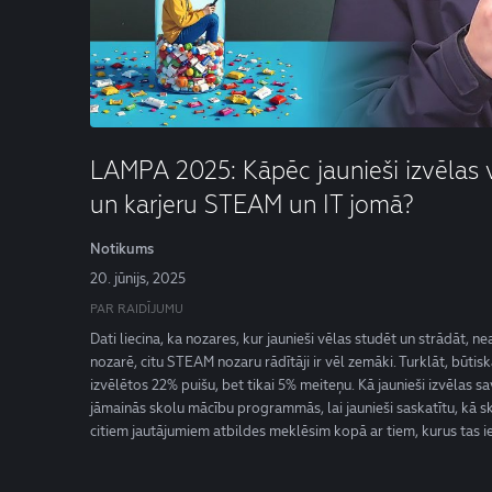
LAMPA 2025: Kāpēc jaunieši izvēlas v
un karjeru STEAM un IT jomā?
Notikums
20. jūnijs, 2025
PAR RAIDĪJUMU
Dati liecina, ka nozares, kur jaunieši vēlas studēt un strādāt, n
nozarē, citu STEAM nozaru rādītāji ir vēl zemāki. Turklāt, būtis
izvēlētos 22% puišu, bet tikai 5% meiteņu. Kā jaunieši izvēlas 
jāmainās skolu mācību programmās, lai jaunieši saskatītu, kā sk
citiem jautājumiem atbildes meklēsim kopā ar tiem, kurus tas i