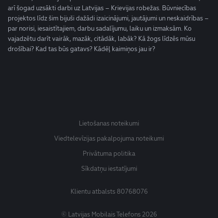
arī šogad uzsākti darbi uz Latvijas – Krievijas robežas. Būvniecības
projektos līdz šim bijuši dažādi izaicinājumi, jautājumi un neskaidrības –
par norisi, iesaistītajiem, darbu sadalījumu, laiku un izmaksām. Ko
vajadzētu darīt vairāk, mazāk, citādāk, labāk? Kā žogs līdzēs mūsu
drošībai? Kad tas būs gatavs? Kādēļ kaimiņos jau ir?
Lietošanas noteikumi
Viedtelevīzijas pakalpojuma noteikumi
Privātuma politika
Sīkdatņu iestatījumi
Klientu atbalsts
80768076
© Latvijas Mobilais Telefons 2026