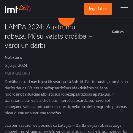
Iegādāties
LAMPA 2024: Austrumu
Dalīties
robeža. Mūsu valsts drošība –
vārdi un darbi
Notikums
5. jūlijs, 2024
PAR RAIDĪJUMU
Drošība nekad nav bijusi tik svarīga kā šobrīd. Par to runāts, domāts un
darīts daudz. Valsts robežapsardzības efektivitātes celšana,
nodrošinot situācijai atbilstošus robežapsardzības apstākļus, ir
uzskatāma par valsts drošības interešu aizsardzību, novēršot
iespējamu valsts apdraudējumu, proti, nekontrolētu migrantu plūsmas
pieaugumu uz austrumu robežas.
Jau pērn sauzemes posmos uz Latvijas – Baltkrievijas robežas žogs
izbūvēts, un strauji uz priekšu virzās atlikušās infrastruktūras izbūve, kā