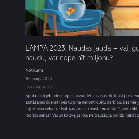
LAMPA 2023: Naudas jauda – vai, gu
naudu, var nopelnīt miljonu?
Notikums
10. jūnijs, 2023
PAR RAIDĪJUMU
Spoku tīkli jeb ūdenstilpēs nozaudētie zvejas rīki kļūst par ar
atstāšanas ūdenstilpēs turpina nekontrolētu darbību, bezmērķīgi
ilgtermiņa sekas uz Baltijas jūras ekosistēmu atstāj “spoku tīkli
radītās sekas? Vai un kā zvejas rīku neitralizācija palīdz risinā