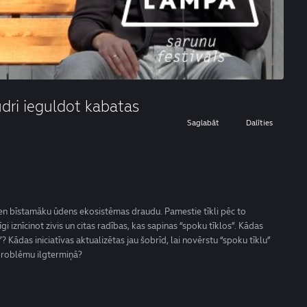
dri ieguldot kabatas
Saglabāt
Dalīties
vien bīstamāku ūdens ekosistēmas draudu. Pamestie tīkli pēc to
 iznīcinot zivis un citas radības, kas sapinas “spoku tīklos”. Kādas
”? Kādas iniciatīvas aktualizētas jau šobrīd, lai novērstu “spoku tīklu”
t problēmu ilgtermiņā?