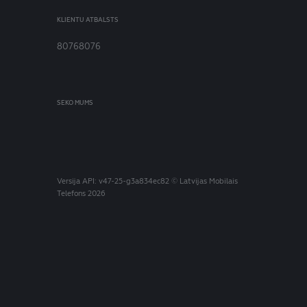
KLIENTU ATBALSTS
80768076
SEKO MUMS
Versija
API: v47-25-g3a834ec82
© Latvijas Mobilais
Telefons 2026