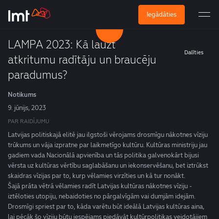
Iegādāties
LAMPA 2023: Kā lauzt
Dalīties
atkritumu radītāju un braucēju
paradumus?
Notikums
9. jūnijs, 2023
PAR RAIDĪJUMU
Latvijas politiskajā elitē jau ilgstoši vērojams drosmīgu nākotnes vīziju
trūkums un vāja izpratne par laikmetīgo kultūru. Kultūras ministriju jau
gadiem vada Nacionālā apvienība un tās politika galvenokārt bijusi
vērsta uz kultūras vērtību saglabāšanu un iekonservēšanu, bet iztrūkst
skaidras vīzijas par to, kurp vēlamies virzīties un kā tur nonākt.
Šajā prāta vētrā vēlamies radīt Latvijas kultūras nākotnes vīziju -
iztēloties utopiju, nebaidoties no pārgalvīgām vai dumjām idejām.
Drosmīgi spriest par to, kāda varētu būt ideālā Latvijas kultūras aina,
lai pēcāk šo vīziju būtu iespējams piedāvāt kultūrpolitikas veidotājiem