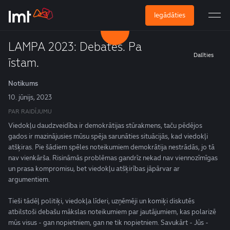
Iegādāties
LAMPA 2023: Debates. Pa
Dalīties
īstam.
Notikums
10. jūnijs, 2023
PAR RAIDĪJUMU
Viedokļu daudzveidība ir demokrātijas stūrakmens, taču pēdējos
gados ir mazinājusies mūsu spēja sarunāties situācijās, kad viedokļi
atšķiras. Pie šādiem spēles noteikumiem demokrātija nestrādās, jo tā
nav vienkārša. Risināmās problēmas gandrīz nekad nav viennozīmīgas
un prasa kompromisu, bet viedokļu atšķirības jāpārvar ar
argumentiem.
Tieši tādēļ politiķi, viedokļa līderi, uzņēmēji un komiķi diskutēs
atbilstoši debašu mākslas noteikumiem par jautājumiem, kas polarizē
mūs visus - gan nopietniem, gan ne tik nopietniem. Savukārt - Jūs -