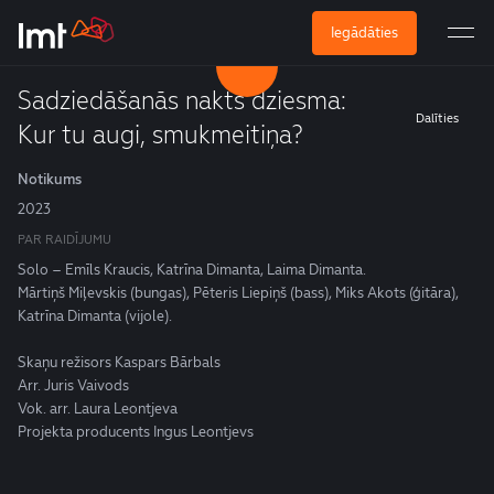
Iegādāties
Sadziedāšanās nakts dziesma:
Dalīties
Kur tu augi, smukmeitiņa?
Notikums
2023
PAR RAIDĪJUMU
Solo – Emīls Kraucis, Katrīna Dimanta, Laima Dimanta.
Mārtiņš Miļevskis (bungas), Pēteris Liepiņš (bass), Miks Akots (ģitāra),
Katrīna Dimanta (vijole).
Skaņu režisors Kaspars Bārbals
Arr. Juris Vaivods
Vok. arr. Laura Leontjeva
Projekta producents Ingus Leontjevs