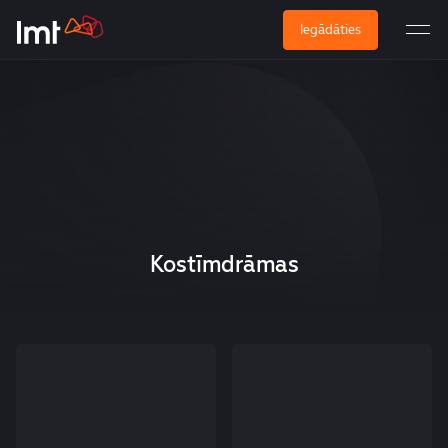
Iegādāties
Kostīmdrāmas