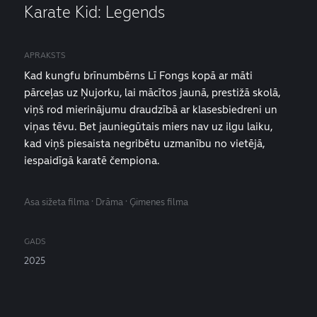
Karate Kid: Legends
APRAKSTS
Kad kungfu brīnumbērns Lī Fongs kopā ar māti
pārceļas uz Ņujorku, lai mācītos jaunā, prestižā skolā,
viņš rod mierinājumu draudzībā ar klasesbiedreni un
viņas tēvu. Bet jauniegūtais miers nav uz ilgu laiku,
kad viņš piesaista negribētu uzmanību no vietējā,
iespaidīgā karatē čempiona.
Asa sižeta filma · Drāma · Ģimenes filma
GADS
2025