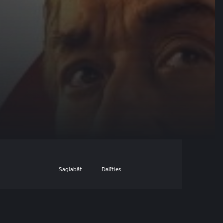
Saglabāt
Dalīties