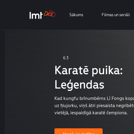
Sākums
Filmas un seriāli
6.3
Karatē puika:
Leģendas
Kad kungfu brīnumbērns Lī Fongs kopā
uz Ņujorku, viņš ātri piesaista negrib
vietējā, iespaidīgā karatē čempiona.