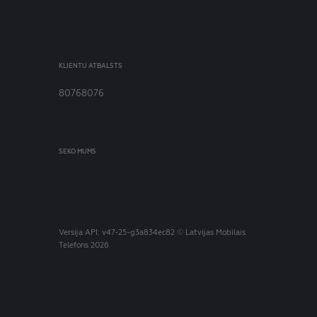
KLIENTU ATBALSTS
80768076
SEKO MUMS
Versija
API: v47-25-g3a834ec82
© Latvijas Mobilais
Telefons 2026