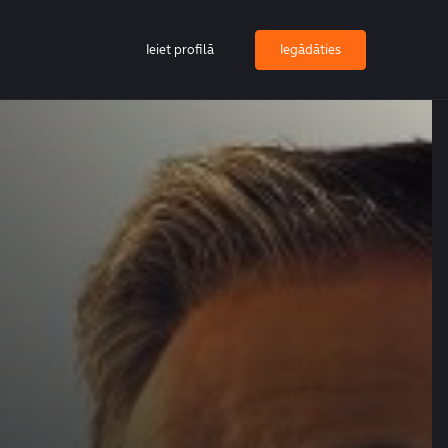
Ieiet profilā
Iegādāties