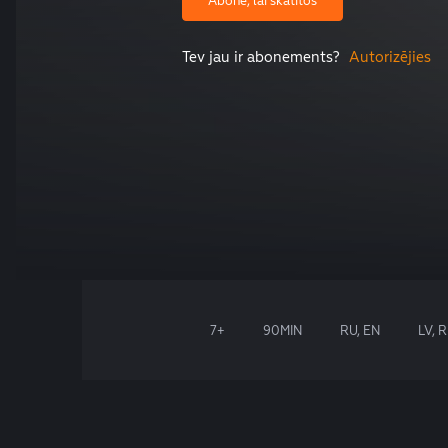
Abonē, lai skatītos
Tev jau ir abonements?
Autorizējies
7+
90MIN
RU, EN
LV, 