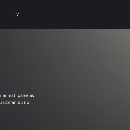
TV
 ar māti pārceļas
ētu uzmanību no