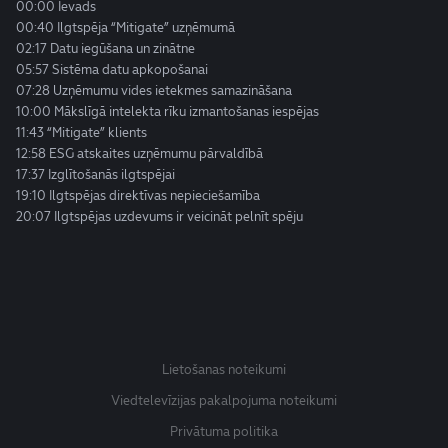
00:00 Ievads
00:40 Ilgtspēja “Mitigate” uzņēmumā
02:17 Datu iegūšana un zinātne
05:57 Sistēma datu apkopošanai
07:28 Uzņēmumu vides ietekmes samazināšana
10:00 Mākslīgā intelekta rīku izmantošanas iespējas
11:43 “Mitigate” klients
12:58 ESG atskaites uzņēmumu pārvaldībā
17:37 Izglītošanās ilgtspējai
19:10 Ilgtspējas direktīvas nepieciešamība
20:07 Ilgtspējas uzdevums ir veicināt pelnīt spēju
Lietošanas noteikumi
Viedtelevīzijas pakalpojuma noteikumi
Privātuma politika