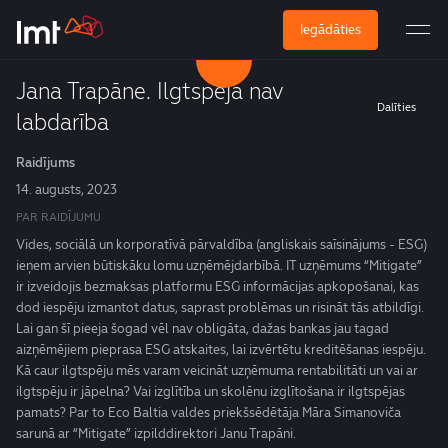
Iegādāties
Jana Trapāne. Ilgtspēja nav
Dalīties
labdarība
Raidījums
14. augusts, 2023
PAR RAIDĪJUMU
Vides, sociālā un korporatīvā pārvaldība (angliskais saīsinājums - ESG)
ieņem arvien būtiskāku lomu uzņēmējdarbībā. IT uzņēmums “Mitigate”
ir izveidojis bezmaksas platformu ESG informācijas apkopošanai, kas
dod iespēju izmantot datus, saprast problēmas un risināt tās atbildīgi.
Lai gan šī pieeja šogad vēl nav obligāta, dažas bankas jau tagad
aizņēmējiem pieprasa ESG atskaites, lai izvērtētu kreditēšanas iespēju.
Kā caur ilgtspēju mēs varam veicināt uzņēmuma rentabilitāti un vai ar
ilgtspēju ir jāpelna? Vai izglītība un skolēnu izglītošana ir ilgtspējas
pamats? Par to Eco Baltia valdes priekšsēdētāja Māra Simanoviča
sarunā ar “Mitigate” izpilddirektori Janu Trapāni.