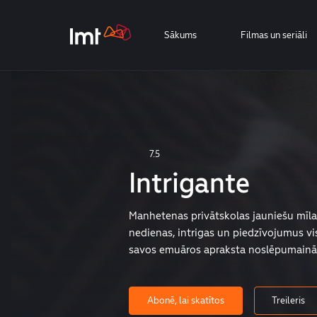
Sākums
Filmas un seriāli
7.5
Intrigante
Manhetenas privātskolas jauniešu mīla
nedienas, intrigas un piedzīvojumus vi
savos emuāros apraksta noslēpumainā 
Abonē, lai skatītos
Treileris