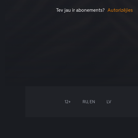
Tev jau ir abonements?
Autorizējies
12+
RU, EN
LV