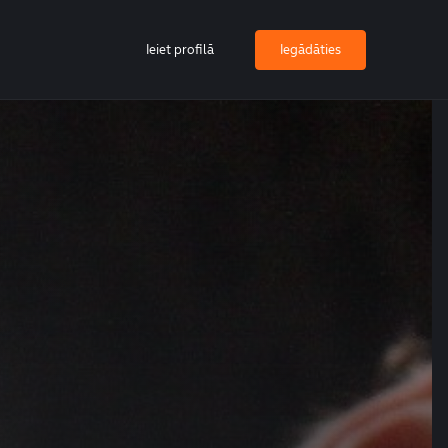
Ieiet profilā
Iegādāties