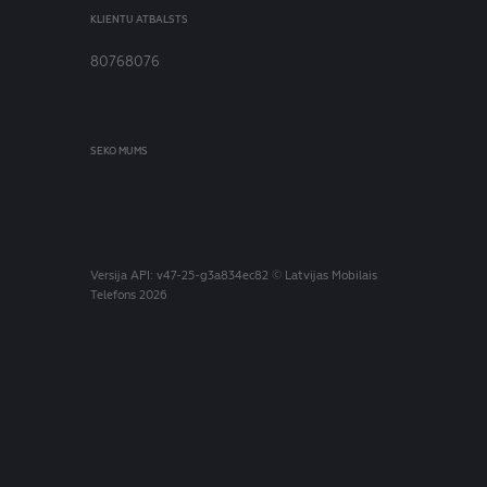
KLIENTU ATBALSTS
80768076
SEKO MUMS
Versija
API: v47-25-g3a834ec82
© Latvijas Mobilais
Telefons 2026