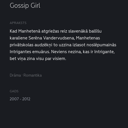
Gossip Girl
APRAKSTS
Kad Manhetenā atgriežas reiz slavenākā ballīšu
karaliene Serēna Vandervudsena, Manhetenas
privātskolas audzēkņi to uzzina izlasot noslēpumainās
Intrigantes emuārus. Neviens nezina, kas ir Intrigante,
bet viņa zina visu par visiem.
Drāma · Romantika
GADS
2007 - 2012