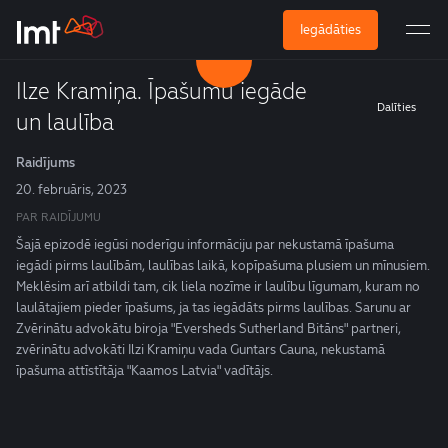
Iegādāties
Ilze Kramiņa. Īpašumu iegāde
Dalīties
un laulība
Raidījums
20. februāris, 2023
PAR RAIDĪJUMU
Šajā epizodē iegūsi noderīgu informāciju par nekustamā īpašuma
iegādi pirms laulībām, laulības laikā, kopīpašuma plusiem un mīnusiem.
Meklēsim arī atbildi tam, cik liela nozīme ir laulību līgumam, kuram no
laulātajiem pieder īpašums, ja tas iegādāts pirms laulības. Sarunu ar
Zvērinātu advokātu biroja "Eversheds Sutherland Bitāns" partneri,
zvērinātu advokāti Ilzi Kramiņu vada Guntars Cauna, nekustamā
īpašuma attīstītāja "Kaamos Latvia" vadītājs.