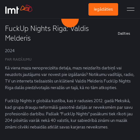
Iegādāties
FuckUp Nights Riga: Valdis
Dalīties
Melderis
2024
PAR RAIDĪJUMU
Kā viena maza nenoprecizēta detaļa, mazs neizdarīts darbiņš vai
neuzdots jautājums var novest pie izgāšanās? Notikumu vadītājs, radio,
TV un interneta tiešsaistēs un klātienē Valdis Melderis FuckUp Nights
Riga dalās piedzīvotajās neražās un tajā, kā no tām atkopties.
FuckUp Nights ir globāla kustība, kas ir radusies 2012. gadā Meksikā,
kad grupa draugu neformālā gaisotnē dalījās ar neveiksmēm par savu
profesionālo darbību. Pašlaik "FuckUp Nights" pasākumi tiek rīkoti jau
204 pilsētās vairāk nekā 40 valstīs, kur sabiedrībā zināmi un mazāk
zināmi cilvēki nebaidās atklāt savas karjeras neveiksmes.