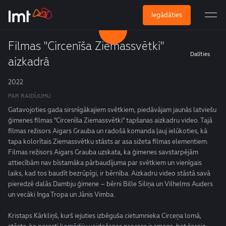
Iegādāties
Filmas "Circenīša Ziemassvētki"
Dalīties
aizkadrā
2022
PAR RAIDĪJUMU
Gatavojoties gada sirsnīgākajiem svētkiem, piedāvājam jaunās latviešu
ģimenes filmas "Circenīša Ziemassvētki" tapšanas aizkadru video. Tajā
filmas režisors Aigars Grauba un radošā komanda ļauj ielūkoties, kā
tapa kolorītais Ziemassvētku stāsts ar asa sižeta filmas elementiem.
Filmas režisors Aigars Grauba uzskata, ka ģimenes savstarpējām
attiecībām nav bīstamāka pārbaudījuma par svētkiem un vienīgais
laiks, kad tos baudīt bezrūpīgi, ir bērnība. Aizkadru video stāstā savā
pieredzē dalās Dambju ģimene – bērni Bille Siliņa un Vilhelms Auders
un vecāki Inga Tropa un Jānis Vimba.
Kristaps Kārkliņš, kurš iejuties izbēguša cietumnieka Circeņa lomā,