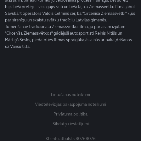
stāsta, ka parasti komēdiju veidošanas process ir smags, bet šoreiz
bijis tieši pretēji – viss gājis raiti un tieši tā, kā Ziemassvētku filmā jābūt.
Savukārt operators Valdis Celmiņš cer, ka "Circenīša Ziemassvētki" kļūs
par sirsnīgu un skaistu svētku tradīciju Latvijas ģimenēs.
Tomēr šī nav tradicionāla Ziemassvētku filma, jo par asām izjūtām
"Circenīša Ziemassvētkos" gādājuši autosportisti Reinis Nitišs un
Mārtiņš Sesks, piedaloties filmas spraigākajās ainās ar pakaļdzīšanos
uz Vanšu tilta.
Lietošanas noteikumi
Viedtelevīzijas pakalpojuma noteikumi
Privātuma politika
Sīkdatņu iestatījumi
Klientu atbalsts
80768076