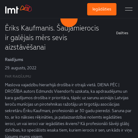
Iegādāties
Ēriks Kaufmanis. Šaujamierocis
Dalīties
ir galējais mērs sevis
aizstāvēšanai
Raidījums
29. augusts, 2022
PAR RAIDĪJUMU
Maslova vajadzību hierarhijā drošība ir otrajā vietā. DIENA PĒC |
DROŠĪBA autors Edmunds Visendorfs uzskata, ka apdraudējumu un
kara gadījumos drošība ir prioritāra, tāpēc uz sarunu aicinājis Latvijas
Ieroču munīcijas un pirotehnikas ražotāju un tirgotāju asociācijas
sekretāru Ēriku Kaufmani, profesionāli ar 30 gadu pieredzi. Saruna par
to, ar ko nāksies rēķināties, ja pašaizsardzībai nolemts iegādāties
ieroci, un vai ieroci var iegādāties ikviens? Kā profesionāli šāvēji glābj
dzīvības, ko speciālists iesaka tiem, kuriem ierocis ir sen, un kāds ir viņa
lūgums mums visiem.