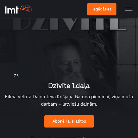
Iegādāties
7.5
Dzīvīte 1.daļa
Filma veltīta Dainu tēva Krišjāņa Barona piemiņai, viņa mūža
darbam – latviešu dainām.
Abonē, lai skatītos