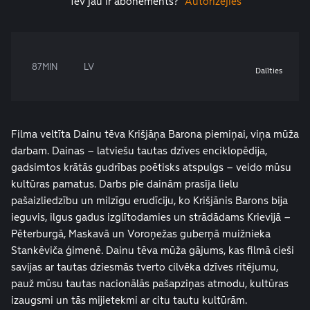
Tev jau ir abonements?
Autorizējies
87MIN
LV
Dalīties
Filma veltīta Dainu tēva Krišjāņa Barona piemiņai, viņa mūža
darbam. Dainas – latviešu tautas dzīves enciklopēdija,
gadsimtos krātās gudrības poētisks atspulgs – veido mūsu
kultūras pamatus. Darbs pie dainām prasīja lielu
pašaizliedzību un milzīgu erudīciju, ko Krišjānis Barons bija
ieguvis, ilgus gadus izglītodamies un strādādams Krievijā –
Pēterburgā, Maskavā un Voroņežas guberņā muižnieka
Stankēviča ģimenē. Dainu tēva mūža gājums, kas filmā cieši
savijas ar tautas dziesmās tverto cilvēka dzīves ritējumu,
pauž mūsu tautas nacionālās pašapziņas atmodu, kultūras
izaugsmi un tās mijietekmi ar citu tautu kultūrām.