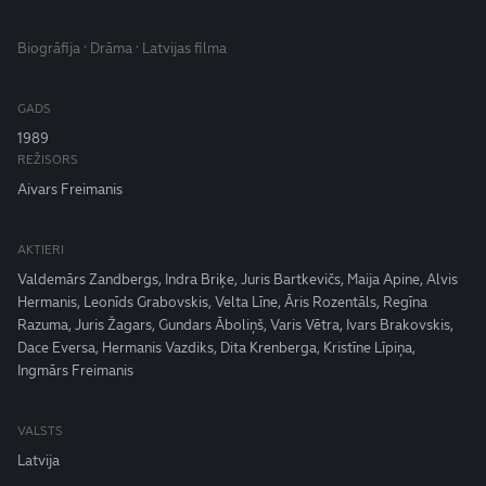
Biogrāfija · Drāma · Latvijas filma
GADS
1989
REŽISORS
Aivars Freimanis
AKTIERI
Valdemārs Zandbergs, Indra Briķe, Juris Bartkevičs, Maija Apine, Alvis
Hermanis, Leonīds Grabovskis, Velta Līne, Āris Rozentāls, Regīna
Razuma, Juris Žagars, Gundars Āboliņš, Varis Vētra, Ivars Brakovskis,
Dace Eversa, Hermanis Vazdiks, Dita Krenberga, Kristīne Līpiņa,
Ingmārs Freimanis
VALSTS
Latvija