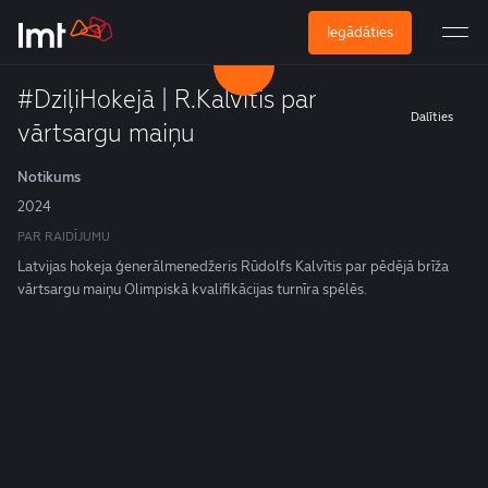
Iegādāties
#DziļiHokejā | R.Kalvītis par
Dalīties
vārtsargu maiņu
Notikums
2024
PAR RAIDĪJUMU
Latvijas hokeja ģenerālmenedžeris Rūdolfs Kalvītis par pēdējā brīža
vārtsargu maiņu Olimpiskā kvalifikācijas turnīra spēlēs.