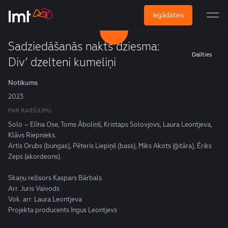
Iegādāties
Sadziedāšanās nakts dziesma:
Dalīties
Div’ dzelteni kumeliņi
Notikums
2023
PAR RAIDĪJUMU
Solo – Elīna Ose, Toms Āboliņš, Kristaps Solovjovs, Laura Leontjeva,
Klāvs Riepnieks.
Artis Orubs (bungas), Pēteris Liepiņš (bass), Miks Akots (ģitāra), Ēriks
Zeps (akordeons).
Skaņu režisors Kaspars Bārbals
Arr. Juris Vaivods
Vok. arr. Laura Leontjeva
Projekta producents Ingus Leontjevs