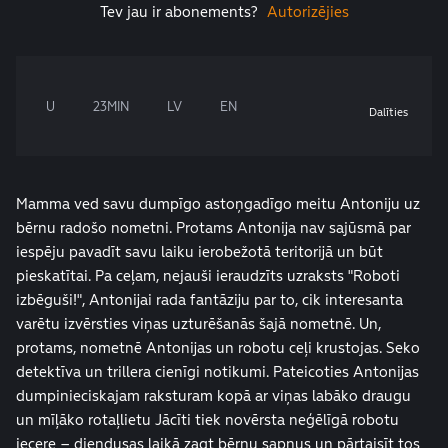
Tev jau ir abonements?
Autorizējies
U
23MIN
LV
EN
Dalīties
Mamma ved savu dumpīgo astoņgadīgo meitu Antoniju uz
bērnu radošo nometni. Protams Antonija nav sajūsmā par
iespēju pavadīt savu laiku ierobežotā teritorijā un būt
pieskatītai. Pa ceļam, nejauši ieraudzīts uzraksts "Roboti
izbēguši!", Antonijai rada fantāziju par to, cik interesanta
varētu izvērsties viņas uzturēšanās šajā nometnē. Un,
protams, nometnē Antonijas un robotu ceļi krustojas. Seko
detektīva un trillera cienīgi notikumi. Pateicoties Antonijas
dumpinieciskajam raksturam kopā ar viņas labāko draugu
un mīļāko rotaļlietu Jācīti tiek novērsta neģēlīgā robotu
iecere – diendusas laikā zagt bērnu sapņus un pārtaisīt tos