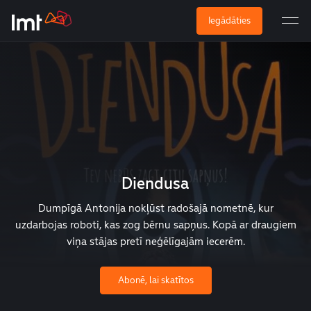
Iegādāties
Diendusa
Dumpīgā Antonija nokļūst radošajā nometnē, kur
uzdarbojas roboti, kas zog bērnu sapņus. Kopā ar draugiem
viņa stājas pretī neģēlīgajām iecerēm.
Abonē, lai skatītos