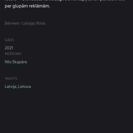
par glupām reklāmām.
Bērniem · Latvijas filma
GADS
2021
REŽISORS
Nils Skapāns
VALSTS
Latvija, Lietuva