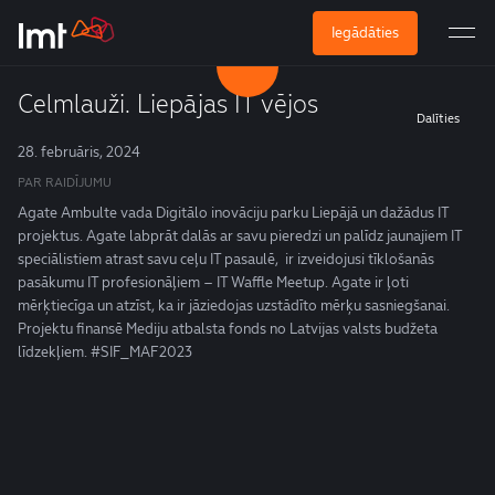
Iegādāties
Celmlauži. Liepājas IT vējos
Dalīties
28. februāris, 2024
PAR RAIDĪJUMU
Agate Ambulte vada Digitālo inovāciju parku Liepājā un dažādus IT
projektus. Agate labprāt dalās ar savu pieredzi un palīdz jaunajiem IT
speciālistiem atrast savu ceļu IT pasaulē, ir izveidojusi tīklošanās
pasākumu IT profesionāļiem – IT Waffle Meetup. Agate ir ļoti
mērķtiecīga un atzīst, ka ir jāziedojas uzstādīto mērķu sasniegšanai.
Projektu finansē Mediju atbalsta fonds no Latvijas valsts budžeta
līdzekļiem. #SIF_MAF2023