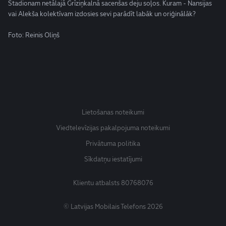
Stadionam netālajā Grīziņkalnā sacenšas deju soļos. Kuram - Nansijas
vai Alekša kolektīvam izdosies sevi parādīt labāk un oriģinālāk?
Foto: Reinis Oliņš
Lietošanas noteikumi
Viedtelevīzijas pakalpojuma noteikumi
Privātuma politika
Sīkdatņu iestatījumi
Klientu atbalsts
80768076
© Latvijas Mobilais Telefons 2026