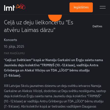
Iegādāties
Ceļā uz deju lielkoncertu "Es
Dalīties
atvēru Laimas dārzu"
Koncerts
10. jūlijs, 2025
PAR RAIDĪJUMU
“
Ceļā uz Svētkiem” kopā ar Nansiju Garkalni un Ērgļu saieta nama
Jauniešu deju kolektīvs "TRIMIŅŠ (10.-12.klase), vadītāja Antra
Grīnberga un Aleksi Vilciņu un TDA „LĪGO“ bērnu studiju
(7.-9.klase).
XIII Latvijas Skolu jaunatnes dziesmu un deju svētku ietvaros Nansija
Garkalne un Aleksis Vilciņš, dodoties uz Deju svētku noslēgumu, sastop
deju kolektīvus Ērgļu saieta nama Jauniešu deju kolektīvs "TRIMIŅŠ”
(10.-12.klase) ar vadītāju Antru Grīnbergu un TDA „LĪGO“ bērnu studiju
(7.-9.klase). Abi kolektīvi kopā ar tiešraides vadītājiem Daugavas