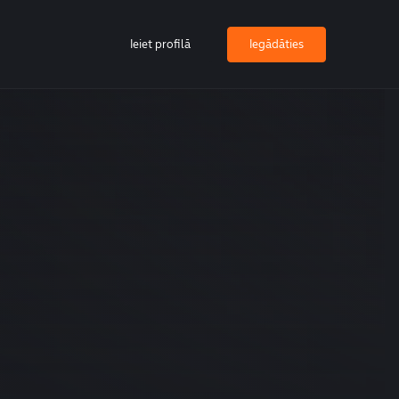
Ieiet profilā
Iegādāties