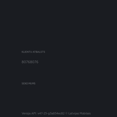
KLIENTU ATBALSTS
80768076
SEKO MUMS
Versija
API: v47-25-g3a834ec82
© Latvijas Mobilais