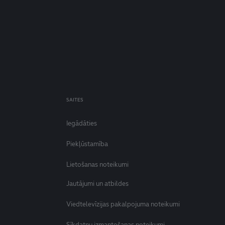
SAITES
Iegādāties
Piekļūstamība
Lietošanas noteikumi
Jautājumi un atbildes
Viedtelevīzijas pakalpojuma noteikumi
Sīkdatņu izmantošanas noteikumi