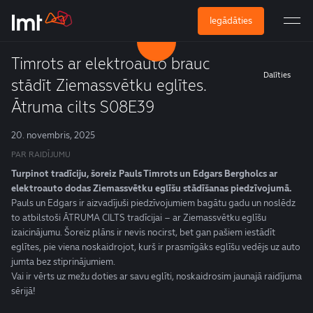
Iegādāties
Timrots ar elektroauto brauc
Dalīties
stādīt Ziemassvētku eglītes.
Ātruma cilts S08E39
20. novembris, 2025
PAR RAIDĪJUMU
Turpinot tradīciju, šoreiz Pauls Timrots un Edgars Bergholcs ar
elektroauto dodas Ziemassvētku eglīšu stādīšanas piedzīvojumā.
Pauls un Edgars ir aizvadījuši piedzīvojumiem bagātu gadu un noslēdz
to atbilstoši ĀTRUMA CILTS tradīcijai – ar Ziemassvētku eglīšu
izaicinājumu. Šoreiz plāns ir nevis nocirst, bet gan pašiem iestādīt
eglītes, pie viena noskaidrojot, kurš ir prasmīgāks eglīšu vedējs uz auto
jumta bez stiprinājumiem.
Vai ir vērts uz mežu doties ar savu eglīti, noskaidrosim jaunajā raidījuma
sērijā!