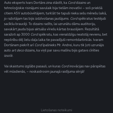
Auto eksperts Ivars Dortāns zina stāstīt, ka
Cord
dizains un
tehnoloģiskie risinājumi savulaik bija tiešām inovatīvi – soli priekšā
citiem ASV autobūvētājiem, turklāt tie tapuši nieka sešu mēnešu laikā,
jo ražotājam tas bijis izdzīvošanas jautājums.
Cord
spēkratus testējuši
sacīkšu braucēji. To dizains radīts, lai uzrunātu dāmu auditoriju,
savukārt jauda bijusi aktuāla vīriešu kārtas braucējiem. Rezultātā
saražoti ap 3000
Cord
spēkratu, kas vienaldzīgu neatstāj nevienu, bet
nepilnību dēļ lielu daļa laika tie pavadījuši remontdarbnīcās. Ivaram
Dortānam piekrīt arī
Cord
īpašnieks Mr. Andrei, kuru tik ļoti uzrunājis
auto
art deco
dizains, ka viņš par savu mašīnu bijis gatavs cīnīties
izsolē.
Vai skaistums izglābs pasauli, un kuras
Cord
inovācijas nav pārspētas
vēl mūsdienās, – noskaidrosim jaunajā raidījuma sērijā!
Lietošanas noteikumi