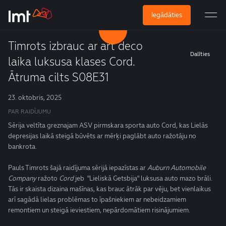
Iegādāties
Timrots izbrauc ar art deco
Dalīties
laika luksusa klases Cord.
Ātruma cilts S08E31
23. oktobris, 2025
PAR RAIDĪJUMU
Sērija veltīta greznajam ASV pirmskara sporta auto Cord, kas Lielās
depresijas laikā steigā būvēts ar mērķi paglābt auto ražotāju no
bankrota.
Pauls Timrots šajā raidījuma sērijā iepazīstas ar
Auburn Automobile
Company
ražoto
Cord
jeb "Lieliskā Getsbija" luksusa auto mazo brāli.
Tās ir skaista dizaina mašīnas, kas brauc ātrāk par vēju, bet vienlaikus
arī sagādā lielas problēmas to īpašniekiem ar nebeidzamiem
remontiem un steigā ieviestiem, nepārdomātiem risinājumiem.