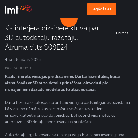
Iegādāties
Kā interjera dizainere kļuva par
Dalīties
3D autodetaļu ražotāju.
Ātruma cilts S08E24
4. septembris, 2025
PAR RAIDĪJUMU
Pauls Timrots viesojas pie dizaineres Dārtas Eizentāles, kuras
aizraušanās ar 3D auto detaļu printēšanu aizvedusi pie
risinājumiem dažādu modeļu auto atjaunošanai.
Dārta Eizentāle autosportu un fanu vidū jau padsmit gadus pazīstama
kā viena no dāmām, kas sacensību trasēs ar uzrakstiem
un savu klātbūtni priecē dalībniekus, bet šobrīd viņa metusies
autobūvē – 3D detaļu modelēšanā un printēšanā.
Auto detaļu izgatavošana sākās nejauši, jo bija nepieciešama jauna