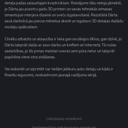
detaļa pašas salauztajam kvadriciklam. Risinājums tālu nebija jāmeklē,
jo Dārta jau pusotru gadu 3D printeri un savas tehniskās iemaņas
izmantojusi interjera dizainā un sveču izgatavošanā. Rezultātā Dārta
savā darbnīcā jau piecus mēnešus skenē un izgatavo 3D detaļas dažādu
modeļu spēkratiem.
Cilvēku atbalsts un atsaucība ir liela gan sociālajos tīklos, gan dzīvē, jo
Dārta labprāt dalās ar savu darbu un knifiem arī internetā. Tā rodas
sadarbības, jo šīs jomas meistari sveces zem pūra netur un labprāt
papildina viens otra zināšanas.
Vai ieskenēt un izprintēt var tiešām jebkuru auto detaļu un kāds ir
finanšu ieguvums, noskaidrosim jaunajā raidījuma sērijā.
Lietošanas noteikumi
Viedtelevīzijas pakalpojuma noteikumi