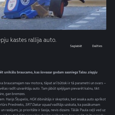
ju kastes rallija auto.
Saglabāt
Dalīties
uēt unikālu braucamo, kas šovasar godam sasniegs Talsu
ziepju
, ka braucamajam nav motora, tāpat arī būtiski ir tā parametri un svars –
 vēlas radīt uzvarētāju auto. Tam jābūt spējīgam pievarēt kalnu, tikt
ūre, gan bremzes.
em. Harijs Šķupelis,
HGK
dibinātājs ir skeptisks, bet iesaka auto aprīkot
rtūrs Priednieks,
SRT Dakar squad
vadītājs uzskata, ka pasākumam
un rasējumi, jo prioritāte ir šasija, nevis dizains. Tālāk Paula ceļš ved uz