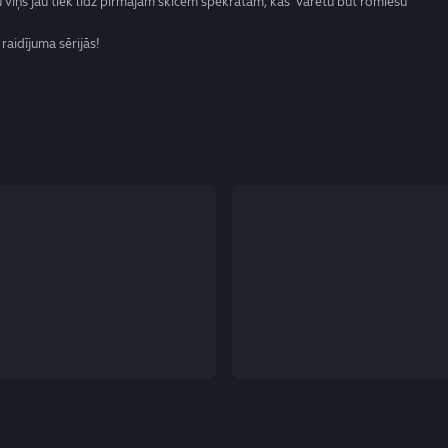
 viņš jau tiek līdz pirmajām skicēm spēkratam, kas varētu būt romiešu
raidījuma sērijās!