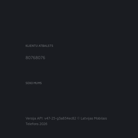
KLIENTU ATBALSTS
80768076
SEKO MUMS
Versija
API: v47-25-g3a834ec82
© Latvijas Mobilais
Telefons 2026