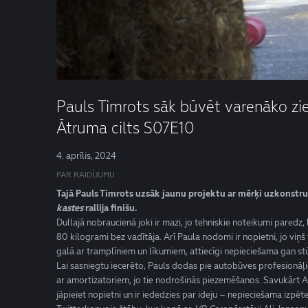
Pauls Timrots sāk būvēt varenāko ziep
Ātruma cilts S07E10
4. aprīlis, 2024
PAR RAIDĪJUMU
Tajā Pauls Timrots uzsāk jaunu projektu ar mērķi uzkonstr
kastes
rallija finišu.
Dullajā nobraucienā joki ir mazi, jo tehniskie noteikumi paredz
80 kilogrami bez vadītāja. Arī Paula nodomi ir nopietni, jo viņš
galā ar tramplīniem un līkumiem, attiecīgi nepieciešama gan st
Lai sasniegtu iecerēto, Pauls dodas pie autobūves profesionāļi
ar amortizatoriem, jo tie nodrošinās piezemēšanos. Savukārt A
jāpieiet nopietni un ir iededzies par ideju – nepieciešama izpēte 