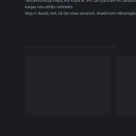
Twitterkonvoja štābu, kur kopā ar
VR Cars
pārstāvi Ali Jansonu
kaujas ratu attāls radinieks.
Ideju ir daudz, bet, kā tās visas savienot, skaidrosim nākamajās 