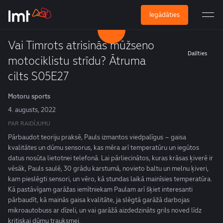
Iegādāties
Vai Timrots atrisinās mūžseno
Dalīties
motociklistu strīdu? Ātruma
cilts S05E27
Motoru sports
4. augusts, 2022
PAR RAIDĪJUMU
Pārbaudot teoriju praksē, Pauls izmantos viedpalīgus – gaisa
kvalitātes un dūmu sensorus, kas mēra arī temperatūru un iegūtos
datus nosūta lietotnei telefonā. Lai pārliecinātos, kuras krāsas ķiverē ir
vēsāk, Pauls saulē, 30 grādu karstumā, novieto baltu un melnu ķiveri,
kam pieslēgti sensori, un vēro, kā stundas laikā mainīsies temperatūra.
Kā pastāvīgam garāžas iemītniekam Paulam arī šķiet interesanti
pārbaudīt, kā mainās gaisa kvalitāte, ja slēgtā garāžā darbojas
mikroautobuss ar dīzeli, un vai garāžā aizdedzināts grils noved līdz
kritiskai dūmu trauksmei.