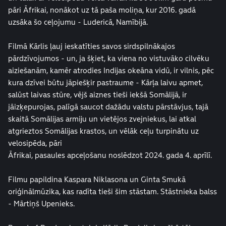
pāri Āfrikai, nonākot uz tā paša moliņa, kur 2016. gadā
uzsāka šo ceļojumu - Ludericā, Namībijā.
Filmā Kārlis ļauj ieskatīties savos sirdspilnākajos
pārdzīvojumos - un, ja šķiet, ka viena no vistuvāko cilvēku
aiziešanām, kamēr atrodies Indijas okeāna vidū, ir vilnis, pēc
kura dzīvei būtu jāpiešķir pastraume - Kārļa laivu apmet,
salūst laivas stūre, vējš aiznes tieši iekšā Somālijā, ir
jāizķepurojas, palīgā saucot dažādu valstu pārstāvjus, tajā
skaitā Somālijas armiju un vietējos zvejniekus, lai atkal
atgrieztos Somālijas krastos, un vēlāk ceļu turpinātu uz
velosipēda, pāri
Āfrikai, pasaules apceļošanu noslēdzot 2024. gada 4. aprīlī.
Filmu papildina Kaspara Niklasona un Ginta Smukā
oriģinālmūzika, kas radīta tieši šim stāstam. Stāstnieka balss
- Mārtiņš Upenieks.