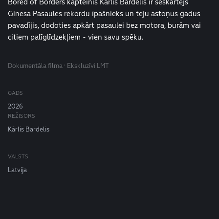
Bored of Borders kapteinis Kārlis Bardelis ir seškārtējs
Ginesa Pasaules rekordu īpašnieks un teju astoņus gadus
pavadījis, dodoties apkārt pasaulei bez motora, burām vai
citiem palīglīdzekļiem - vien savu spēku.
Dokumentāla filma · Ekskluzīvi LMT
GADS
2026
REŽISORS
Kārlis Bardelis
VALSTS
Latvija