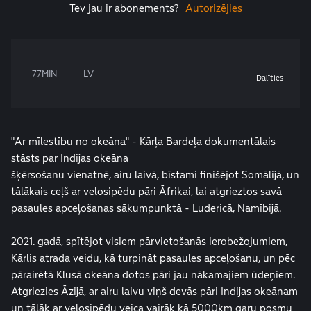
Tev jau ir abonements?
Autorizējies
77MIN
LV
Dalīties
"Ar mīlestību no okeāna" - Kārļa Bardeļa dokumentālais
stāsts par Indijas okeāna
šķērsošanu vienatnē, airu laivā, bīstami finišējot Somālijā, un
tālākais ceļš ar velosipēdu pāri Āfrikai, lai atgrieztos savā
pasaules apceļošanas sākumpunktā - Ludericā, Namībijā.
2021. gadā, spītējot visiem pārvietošanās ierobežojumiem,
Kārlis atrada veidu, kā turpināt pasaules apceļošanu, un pēc
pārairētā Klusā okeāna dotos pāri jau nākamajiem ūdeņiem.
Atgriezies Āzijā, ar airu laivu viņš devās pāri Indijas okeānam
un tālāk ar velosipēdu veica vairāk kā 5000km garu posmu