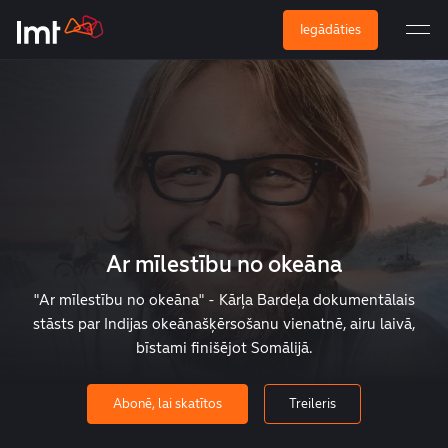
Iegādāties
Ar mīlestību no okeāna
"Ar mīlestību no okeāna" - Kārļa Bardeļa dokumentālais
stāsts par Indijas okeānašķērsošanu vienatnē, airu laivā,
bīstami finišējot Somālijā.
Abonē, lai skatītos
Treileris