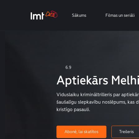
Sākums
Filmas un seriāli
6.9
Aptiekārs Melh
Viduslaiku krimināltrilleris par aptiekār
šaušalīgu slepkavību noslēpums, kas d
kristīgo pasauli.
Abonē, lai skatītos
Treileris