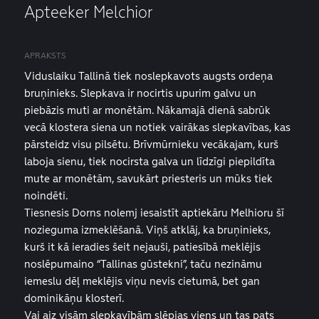
Apteeker Melchior
APRAKSTS
Viduslaiku Tallinā tiek noslepkavots augsts ordeņa
bruņinieks. Slepkava ir nocirtis upurim galvu un
piebāzis muti ar monētām. Nākamajā dienā sabrūk
vecā klostera siena un notiek vairākas slepkavības, kas
pārsteidz visu pilsētu. Brīvmūrnieku vecākajam, kurš
laboja sienu, tiek nocirsta galva un līdzīgi piepildīta
mute ar monētām, savukārt priesteris un mūks tiek
noindēti.
Tiesnesis Dorns nolemj iesaistīt aptiekāru Melhioru šī
nozieguma izmeklēšanā. Viņš atklāj, ka bruņinieks,
kurš it kā ieradies šeit nejauši, patiesībā meklējis
noslēpumaino “Tallinas gūstekni”, taču nezināmu
iemeslu dēļ meklējis viņu nevis cietumā, bet gan
dominikāņu klosterī.
Vai aiz visām slepkavībām slēpjas viens un tas pats