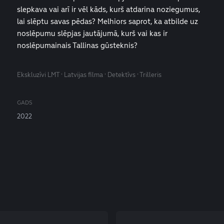
slepkava vai arī ir vēl kāds, kurš atdarina noziegumus,
lai slēptu savas pēdas? Melhiors saprot, ka atbilde uz
noslēpumu slēpjas jautājumā, kurš vai kas ir
noslēpumainais Tallinas gūsteknis?
Ekskluzīvi LMT · Latvijas filma · Detektīvs · Trilleris
GADS
2022