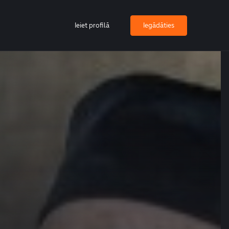
Ieiet profilā
Iegādāties