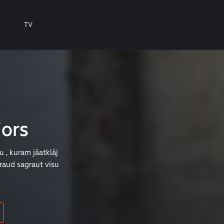
TV
iors
u , kuram jāatklāj
raud sagraut visu