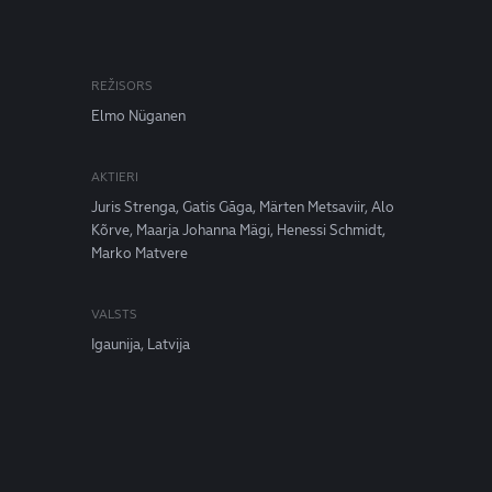
REŽISORS
Elmo Nüganen
AKTIERI
Juris Strenga, Gatis Gāga, Märten Metsaviir, Alo
Kõrve, Maarja Johanna Mägi, Henessi Schmidt,
Marko Matvere
VALSTS
Igaunija, Latvija