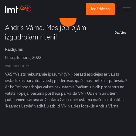
Iegādāties
Andris Vārna. Mēs joprojām
Dalīties
izgudrojam riteni!
Raidījums
12. septembris, 2022
PAR RAIDĪJUMU
VAS “Valsts nekustamie īpašumi" (VNĪ) parasti asociējas ar valsts
iestādi, kas pārvalda valstij piederošos īpašumus, bet kā ir patiesībā?
Ar ko īsti nodarbojas valsts nekustamie īpašumi un cik procentus no
valsts kopējā īpašuma portfeļa pārvalda VNĪ? Uz šiem un citiem
jautājumiem sarunā ar Guntaru Caunu, nekustamā īpašuma attīstītāja
"Kaamos Latvia" vadītāju atbild VNĪ valdes loceklis Andris Vārna.