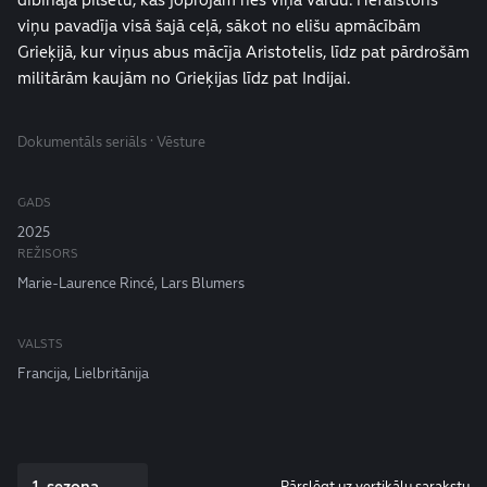
viņu pavadīja visā šajā ceļā, sākot no elišu apmācībām
Grieķijā, kur viņus abus mācīja Aristotelis, līdz pat pārdrošām
militārām kaujām no Grieķijas līdz pat Indijai.
Dokumentāls seriāls · Vēsture
GADS
2025
REŽISORS
Marie-Laurence Rincé, Lars Blumers
VALSTS
Francija, Lielbritānija
1. sezona
Pārslēgt uz vertikālu sarakstu