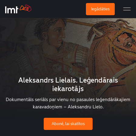
Iegādāties
Aleksandrs Lielais. Leģendārais
iekarotājs
Dokumentāls seriāls par vienu no pasaules leģendārākajiem
karavadoņiem – Aleksandru Lielo.
Abonē, lai skatītos