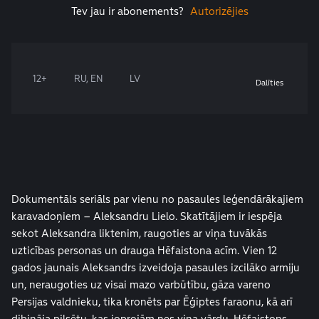
Tev jau ir abonements?
Autorizējies
12+
RU, EN
LV
Dalīties
Dokumentāls seriāls par vienu no pasaules leģendārākajiem
karavadoņiem – Aleksandru Lielo. Skatītājiem ir iespēja
sekot Aleksandra liktenim, raugoties ar viņa tuvākās
uzticības personas un drauga Hēfaistona acīm. Vien 12
gados jaunais Aleksandrs izveidoja pasaules izcilāko armiju
un, neraugoties uz visai mazo varbūtību, gāza vareno
Persijas valdnieku, tika kronēts par Ēģiptes faraonu, kā arī
dibināja pilsētu, kas joprojām nes viņa vārdu. Hēfaistons