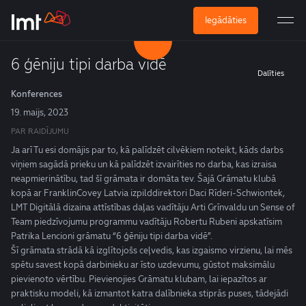
Iegādāties
6 ģēniju tipi darba vidē
Dalīties
Konferences
19. maijs, 2023
PAR RAIDĪJUMU
Ja arī Tu esi domājis par to, kā palīdzēt cilvēkiem noteikt, kāds darbs
viņiem sagādā prieku un kā palīdzēt izvairīties no darba, kas izraisa
neapmierinātību, tad šī grāmata ir domāta tev. Šajā Grāmatu klubā
kopā ar FranklinCovey Latvia izpilddirektori Daci Rīderi-Schwiontek,
LMT Digitālā dizaina attīstības daļas vadītāju Arti Grīnvaldu un Sense of
Team piedzīvojumu programmu vadītāju Robertu Rubeni apskatīsim
Patrika Lencioni grāmatu “6 ģēniju tipi darba vidē”.
Šī grāmata strādā kā izglītojošs ceļvedis, kas izgaismo virzienu, lai mēs
spētu savest kopā darbinieku ar īsto uzdevumu, gūstot maksimālu
pievienoto vērtību. Pievienojies Grāmatu klubam, lai iepazītos ar
praktisku modeli, kā izmantot katra dalībnieka stiprās puses, tādejādi