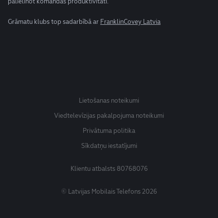
palielinot komandas produktivitāti.
Grāmatu klubs top sadarbībā ar
FranklinCovey Latvia
Lietošanas noteikumi
Viedtelevīzijas pakalpojuma noteikumi
Privātuma politika
Sīkdatņu iestatījumi
Klientu atbalsts
80768076
© Latvijas Mobilais Telefons 2026