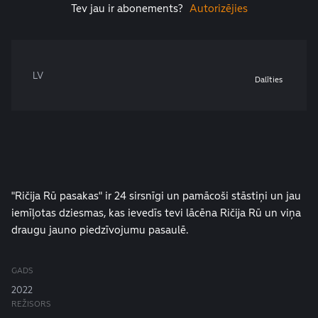
Tev jau ir abonements?
Autorizējies
LV
Dalīties
"Ričija Rū pasakas" ir 24 sirsnīgi un pamācoši stāstiņi un jau
iemīļotas dziesmas, kas ievedīs tevi lācēna Ričija Rū un viņa
draugu jauno piedzīvojumu pasaulē.
GADS
2022
REŽISORS