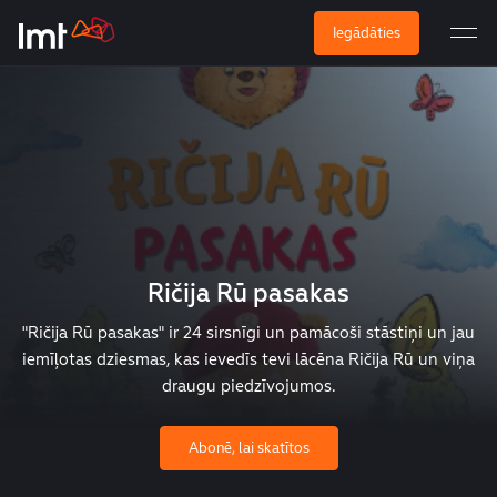
Iegādāties
Ričija Rū pasakas
"Ričija Rū pasakas" ir 24 sirsnīgi un pamācoši stāstiņi un jau
iemīļotas dziesmas, kas ievedīs tevi lācēna Ričija Rū un viņa
draugu piedzīvojumos.
Abonē, lai skatītos