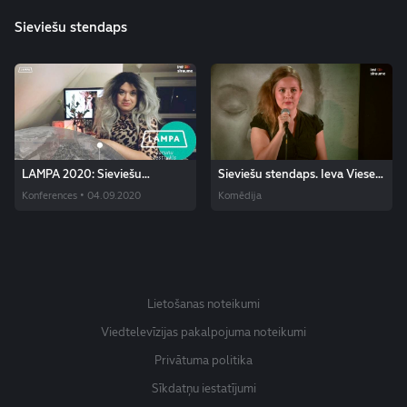
Sieviešu stendaps
LAMPA 2020: Sieviešu
Sieviešu stendaps. Ieva Viese-
stendaps "Slikti padomi, kā
Vigula
Konferences • 04.09.2020
Komēdija
dzīvot labāk"
Lietošanas noteikumi
Viedtelevīzijas pakalpojuma noteikumi
Privātuma politika
Sīkdatņu iestatījumi