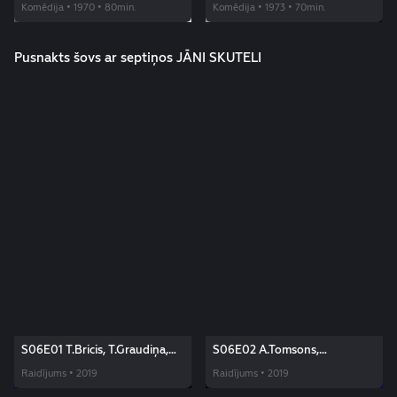
Komēdija • 1970 • 80min.
Komēdija • 1973 • 70min.
Pusnakts šovs ar septiņos JĀNI SKUTELI
S06E01 T.Bricis, T.Graudiņa,
S06E02 A.Tomsons,
A.Kravčenoka.
M.Martinsone, ZeMe.
Raidījums • 2019
Raidījums • 2019