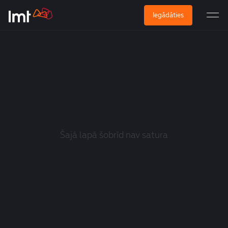
Iegādāties
Šajā lapā šobrīd nav satura