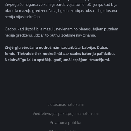
Zivjērgļi šo negaisu veiksmīgi pārdzīvoja, tomēr 30. jūnijā, kad bija
plānota mazuļu gredzenošana, ligzda izrādījās tukša – ligzdošana
nebija bijusi sekmīga.
Gados, kad ligzdā bija mazuļi, nevienam no pieaugušajiem putniem
nebija gredzenu, līdz ar to putnu izcelsme nav zināma.
Zivjērgļu vērošanu nodrošinām sadarībā ar Latvijas Dabas
fondu.
Tiešraide tiek nodrošināta ar saules bateriju palīdzību.
Nelabvēlīgu laika apstākļu gadījumā iespējami traucējumi.
Lietošanas noteikumi
Viedtelevīzijas pakalpojuma noteikumi
Privātuma politika