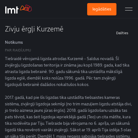
Iegādāties
Zivju ērgļi Kurzemē
Dalīties
Notikums
PAR RAIDĪJUMU
Tiešraidē vērojamā ligzda atrodas Kurzemē - Saldus novadā. Šī
zivjērgļu ligzdošanas teritorija ir zināma jau kopš 1989. gada, kad tika
atrasta ligzda bebrainē. 90. gadu sākumā tika uzstādīta mākslīgā
ligzda eglē, diemžēl koks nolūza 1996. gadā. Pēc tam zivjērgļi
ligzdojuši bebrainē dažādos nokaltušos kokos.
2017. gadā, kad pie šīs ligzdas tika uzstādīta tiešsaistes kameras
sistēma, zivjērgļi ligzdoja sekmīgi (no trim mazuļiem ligzdu atstāja divi,
jo trešo aiznesa jauns jūras ērglis). 2018. gadā ligzdošanu uzsāka tas
pats tēviņš, kas šeit ligzdoja iepriekšējā gadā (Teo) un cita mātīte, kura
tika nodēvēta par Tiju. Tiešraide bija vērojama no 6. aprīļa, un sākumā
ligzdā tika novēroti vairāki zivjērgļi. Sākot ar 19. aprīli Tija izdēja 3 olas
un sāka tās perēt. Diemžēl 1. maija negaiss sabojāja tiešraides sistēmu.