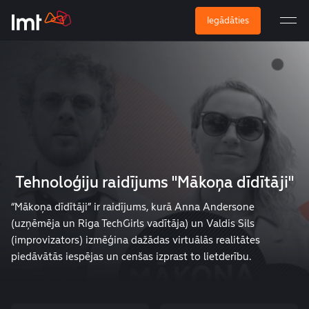
Iegādāties
Tehnoloģiju raidījums "Mākoņa dīdītāji"
“Mākoņa dīdītāji” ir raidījums, kurā Anna Andersone
(uzņēmēja un Riga TechGirls vadītāja) un Valdis Sils
(improvizators) izmēģina dažādas virtuālās realitātes
piedāvātās iespējas un cenšas izprast to lietderību.