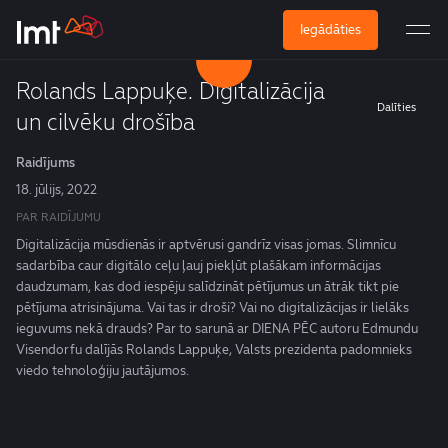
Iegādāties
Rolands Lappuķe. Digitalizācija
Dalīties
un cilvēku drošība
Raidījums
18. jūlijs, 2022
PAR RAIDĪJUMU
Digitalizācija mūsdienās ir aptvērusi gandrīz visas jomas. Slimnīcu
sadarbība caur digitālo ceļu ļauj piekļūt plašākam informācijas
daudzumam, kas dod iespēju salīdzināt pētījumus un ātrāk tikt pie
pētījuma atrisinājuma. Vai tas ir droši? Vai no digitalizācijas ir lielāks
ieguvums nekā drauds? Par to sarunā ar DIENA PĒC autoru Edmundu
Visendorfu dalījās Rolands Lappuķe, Valsts prezidenta padomnieks
viedo tehnoloģiju jautājumos.