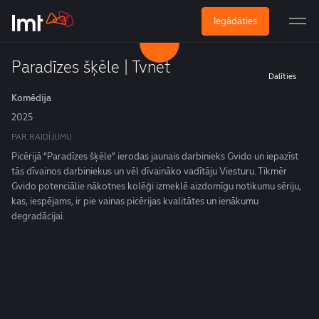
Iegādāties
Paradīzes šķēle | Tvnet
Dalīties
Komēdija
2025
PAR RAIDĪJUMU
Picērijā “Paradīzes šķēle” ierodas jaunais darbinieks Gvido un iepazīst
tās dīvainos darbiniekus un vēl dīvaināko vadītāju Viesturu. Tikmēr
Gvido potenciālie nākotnes kolēģi izmeklē aizdomīgu notikumu sēriju,
kas, iespējams, ir pie vainas picērijas kvalitātes un ienākumu
degradācijai.