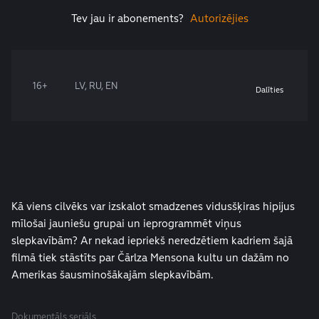
Tev jau ir abonements?
Autorizējies
16+
LV, RU, EN
Dalīties
Kā viens cilvēks var izskalot smadzenes vidusšķiras hipijus
mīlošai jauniešu grupai un ieprogrammēt viņus
slepkavībām? Ar nekad iepriekš neredzētiem kadriem šajā
filmā tiek stāstīts par Čārlza Mensona kultu un dažām no
Amerikas šausminošākajām slepkavībām.
Dokumentāls seriāls