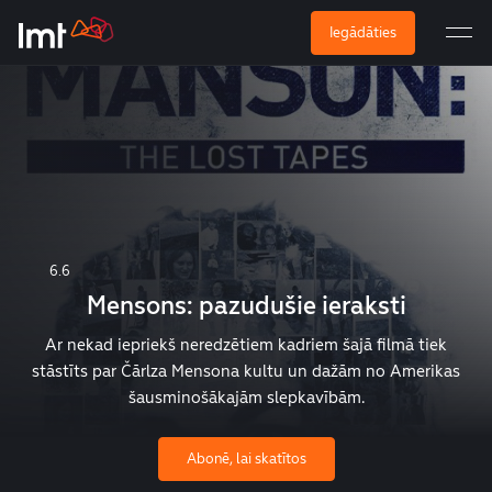
Iegādāties
6.6
Mensons: pazudušie ieraksti
Ar nekad iepriekš neredzētiem kadriem šajā filmā tiek
stāstīts par Čārlza Mensona kultu un dažām no Amerikas
šausminošākajām slepkavībām.
Abonē, lai skatītos