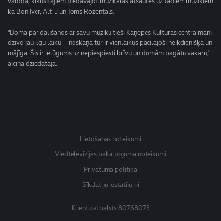
valodā, klausītājiem piedāvājot muzikālas atsauces uz tādiem mūziķiem
kā Bon Iver, Alt-J un Toms Rozentāls.
"Doma par dalīšanos ar savu mūziku tieši Kaņepes Kultūras centrā manī
dzīvo jau ilgu laiku – noskaņa tur ir vienlaikus pacilājoši neikdienišķa un
mājīga. Šis ir ielūgums uz nepiespiesti brīvu un domām bagātu vakaru,"
aicina dziedātāja.
Lietošanas noteikumi
Viedtelevīzijas pakalpojuma noteikumi
Privātuma politika
Sīkdatņu iestatījumi
Klientu atbalsts
80768076