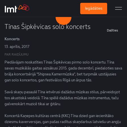
Iegādāties
Tīnas Šipkēvicas solo koncerts
Dalīties
Koncerts
13. aprīlis, 2017
PAR RAIDĪJUMU
Piedāvājam noskatīties Tīnas Šipkēvicas pirmo solo koncertu. Tīna
savas muzikālās gaitas aizsākusi 2015. gada decembrī, piedaloties sava
brāļa koncertsērijā "Shipsea.Kamermūzika", bet turpmāk uzstājusies
gan solo koncertos, gan festivālos Rīgā un ārpus tās.
Savā skaņu pasaulē Tīna ietvērusi dažādus mūzikas stilus, pārveidojot
tos akustiskā veidolā. Tīna spēlē dažādus mūzikas instrumentus, taču
galvenokārt muzicē tikai ar ģitāru.
Koncertā Kaņepes kultūras centrā (KKC) Tīna dzied gan iecienītāko
dziesmu kaverversijas, gan pašas radītus skaņdarbus latviešu un angļu