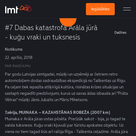
Iegādāties
#7 Dabas katastrofa Arāla jūrā
Dalīties
- kuģu vraki un tuksnesis
Notikums
22. aprīlis, 2018
PAR RAIDĪJUMU
Par godu Latvijas simtgadei, mūziķi un uzņēmēji ar četriem retro
automobiļiem dodas sadraudzības ekspedīcijā no Taškentas uz Rīgu.
Pa ceļam tiek iepazīta atšķirīgā kultūra, risinātas krīzes situācijas un
sastapti negaidīti piedzīvojumi, kurus uz savas ādas izbauda arī "Prāta
Vētras" mūziķi Jānis Jubalts un Māris Mihelsons.
7.sērija, MUINAKA – KAZAHSTĀNAS ROBEŽA (2007 km)
Muinaka ir Arāla jūras ostas pilsēta. Precīzāk sakot - bija, jo tagad te
valda tuksnesis. Kuģu vraki kļuvuši par tūristu apskates objektu. Uz
viena no tiem tagad būs arī rallija Rīga - Taškenta ceļazīme. Arāla jūra