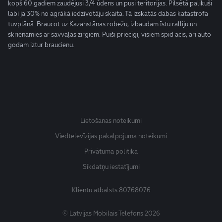
kopš 60.gadiem zaudējusi 3/4 ūdens un pusi teritorijas. Pilsētā palikuši
labi ja 30% no agrākā iedzīvotāju skaita. Tā izskatās dabas katastrofa
tuvplānā. Braucot uz Kazahstānas robežu, izbaudam īstu ralliju un
skrienamies ar savvaļas zirgiem. Puiši priecīgi, visiem spīd acis, arī auto
godam iztur braucienu.
Lietošanas noteikumi
Viedtelevīzijas pakalpojuma noteikumi
Privātuma politika
Sīkdatņu iestatījumi
Klientu atbalsts
80768076
© Latvijas Mobilais Telefons 2026