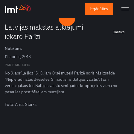
Iegādāties
Latvijas mākslas atklājumi
Dalīties
iekaro Parīzi
Notikums
11. aprīlis, 2018
PAR RAIDĪJUMU
No 9. aprīlļa līdz 15. jūlijam Orsē muzejā Parīzē norisinās izstāde
“Nepieradinātās dvēseles. Simbolisms Baltijas valstīs”. Tas ir
vērienīgākais trīs Baltijas valstu simtgades kopprojekts vienā no
pasaules prestižākajiem muzejiem.
Foto: Ansis Starks