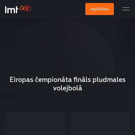
Iegādāties
Eiropas čempionāta fināls pludmales
volejbolā